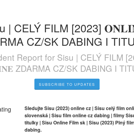
u | CELÝ FILM [2023] 𝐎𝐍𝐋𝐈𝐍
RMA CZ/SK DABING I TIT
dent Report for
Sisu | CELÝ FILM [2
𝐋𝐈𝐍𝐄 ZDARMA CZ/SK DABING I TI
SUBSCRIBE TO UPDATES
ating
Sledujte Sisu (2023) online cz | Sisu celý film on
slovenská | Sisu film online cz dabing | filmy Sisu
titulky | Sisu Online Film sk | Sisu (2023) Plný film
dabing.