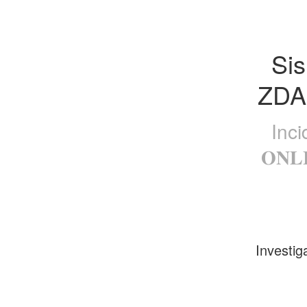
Sis
ZDA
Inci
𝐎𝐍
Investig