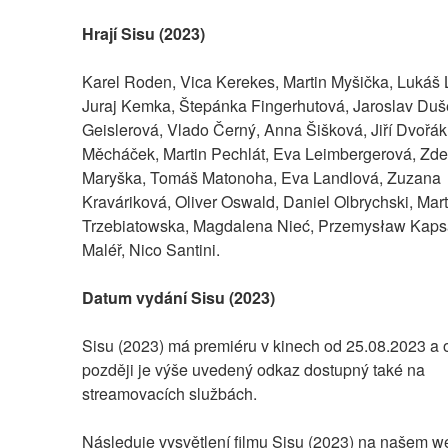
Hrají Sisu (2023)
Karel Roden, Vica Kerekes, Martin Myšička, Lukáš L
Juraj Kemka, Štepánka Fingerhutová, Jaroslav Duše
Geislerová, Vlado Černý, Anna Šišková, Jiří Dvořák
Měcháček, Martin Pechlát, Eva Leimbergerová, Zde
Maryška, Tomáš Matonoha, Eva Landlová, Zuzana 
Kraváriková, Oliver Oswald, Daniel Olbrychski, Ma
Trzebiatowska, Magdalena Nieć, Przemysław Kapsa
Maléř, Nico Santini.
Datum vydání Sisu (2023)
Sisu (2023) má premiéru v kinech od 25.08.2023 a o
později je výše uvedený odkaz dostupný také na 
streamovacích službách.
Následuje vysvětlení filmu Sisu (2023) na našem we