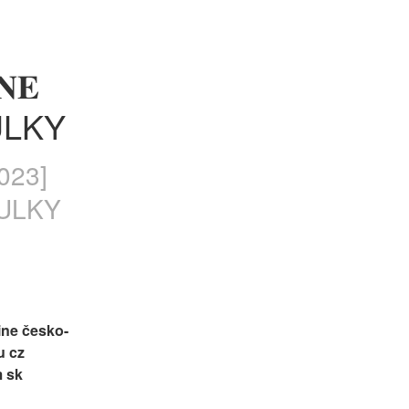
𝐄 
ULKY
023]
TULKY
line česko-
 cz 
 sk 