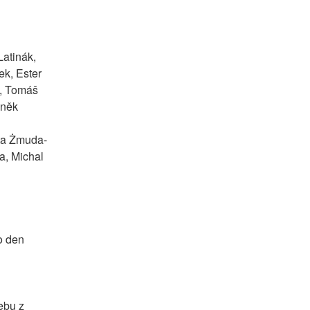
atinák, 
k, Ester 
, Tomáš 
něk 
rta Żmuda-
, Michal 
 den 
bu z 