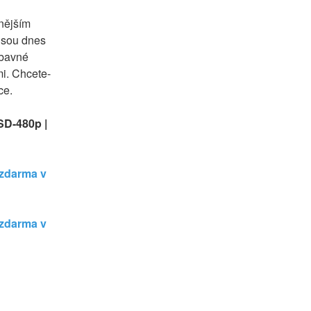
nějším 
jsou dnes 
bavné 
mi. Chcete-
ce.
SD-480p | 
 zdarma v 
 zdarma v 