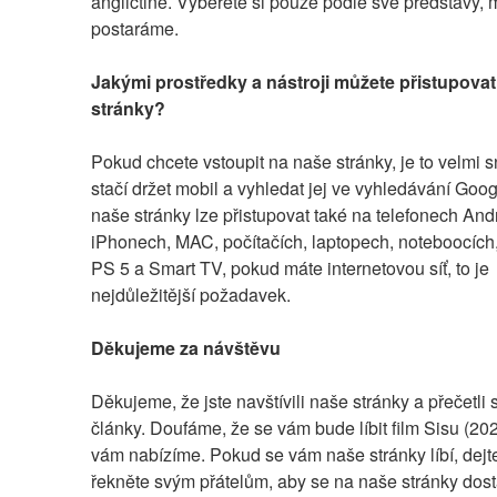
angličtině. Vyberete si pouze podle své představy, m
postaráme.
Jakými prostředky a nástroji můžete přistupovat
stránky?
Pokud chcete vstoupit na naše stránky, je to velmi s
stačí držet mobil a vyhledat jej ve vyhledávání Goog
naše stránky lze přistupovat také na telefonech Andr
iPhonech, MAC, počítačích, laptopech, noteboocích,
PS 5 a Smart TV, pokud máte internetovou síť, to je 
nejdůležitější požadavek.
Děkujeme za návštěvu
Děkujeme, že jste navštívili naše stránky a přečetli s
články. Doufáme, že se vám bude líbit film Sisu (2023
vám nabízíme. Pokud se vám naše stránky líbí, dejte 
řekněte svým přátelům, aby se na naše stránky dostal