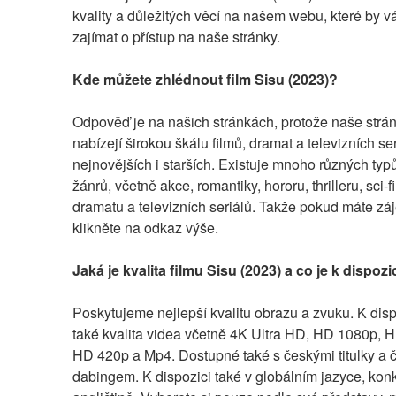
kvality a důležitých věcí na našem webu, které by v
zajímat o přístup na naše stránky.
Kde můžete zhlédnout film Sisu (2023)?
Odpověď je na našich stránkách, protože naše strán
nabízejí širokou škálu filmů, dramat a televizních seri
nejnovějších i starších. Existuje mnoho různých typů
žánrů, včetně akce, romantiky, hororu, thrilleru, sci-fi
dramatu a televizních seriálů. Takže pokud máte záj
klikněte na odkaz výše.
Jaká je kvalita filmu Sisu (2023) a co je k dispozi
Poskytujeme nejlepší kvalitu obrazu a zvuku. K dispo
také kvalita videa včetně 4K Ultra HD, HD 1080p, H
HD 420p a Mp4. Dostupné také s českými titulky a 
dabingem. K dispozici také v globálním jazyce, konk