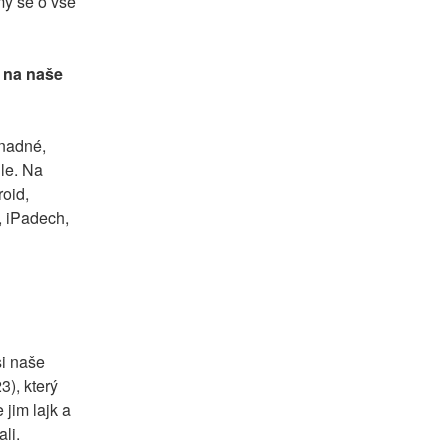
y se o vše 
 na naše 
nadné, 
le. Na 
oid, 
 iPadech, 
i naše 
), který 
jim lajk a 
i. 